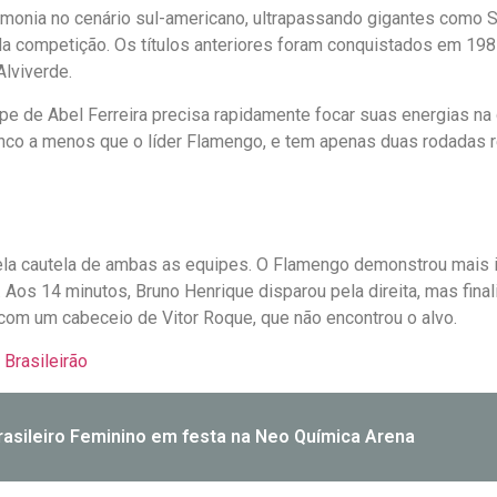
emonia no cenário sul-americano, ultrapassando gigantes como S
da competição. Os títulos anteriores foram conquistados em 1981
Alviverde.
pe de Abel Ferreira precisa rapidamente focar suas energias na
nco a menos que o líder Flamengo, e tem apenas duas rodadas re
la cautela de ambas as equipes. O Flamengo demonstrou mais ini
Aos 14 minutos, Bruno Henrique disparou pela direita, mas final
 com um cabeceio de Vitor Roque, que não encontrou o alvo.
Brasileirão
rasileiro Feminino em festa na Neo Química Arena