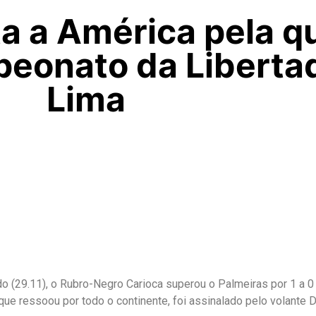
 a América pela qu
peonato da Libert
Lima
do (29.11), o Rubro-Negro Carioca superou o Palmeiras por 1 a 
a, que ressoou por todo o continente, foi assinalado pelo volante D