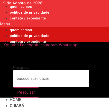
Ir
9 de Agosto de 2026
quem somos
para
política de privacidade
o
contato / expediente
conteúdo
Menu
quem somos
política de privacidade
contato / expediente
Youtube
Facebook
Instagram
Whatsapp
Pesquisar
Pesquisar
HOME
CUIABÁ