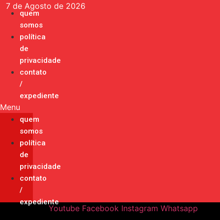
Ir
7 de Agosto de 2026
quem
para
somos
o
política
conteúdo
de
privacidade
contato
/
expediente
Menu
quem
somos
política
de
privacidade
contato
/
expediente
Youtube
Facebook
Instagram
Whatsapp