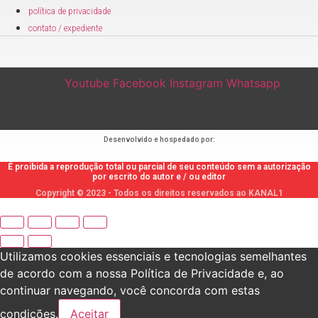
política de privacidade
contato / expediente
Youtube
Facebook
Instagram
Whatsapp
Desenvolvido e hospedado por:
É proibida a reprodução total ou parcial de seu conteúdo sem a autorização
por escrito do autor e / ou editor
Copyright © 2023 - Todos os direitos reservados ao KANAL1
Utilizamos cookies essenciais e tecnologias semelhantes
de acordo com a nossa Política de Privacidade e, ao
continuar navegando, você concorda com estas
condições.
Aceitar