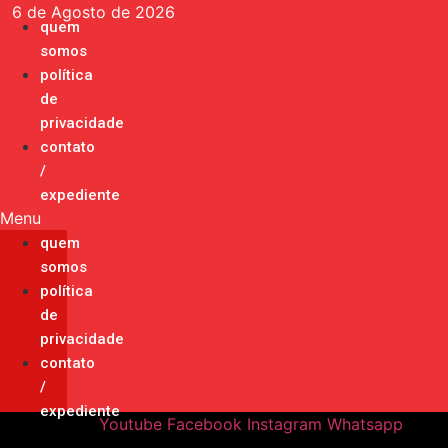
Ir
6 de Agosto de 2026
quem
para
somos
o
política
conteúdo
de
privacidade
contato
/
expediente
Menu
quem
somos
política
de
privacidade
contato
/
expediente
Youtube
Facebook
Instagram
Whatsapp