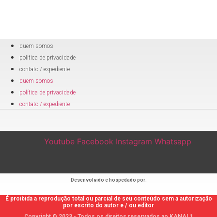
quem somos
política de privacidade
contato / expediente
quem somos
política de privacidade
contato / expediente
Youtube
Facebook
Instagram
Whatsapp
Desenvolvido e hospedado por:
É proibida a reprodução total ou parcial de seu conteúdo sem a autorização
por escrito do autor e / ou editor
Copyright © 2023 - Todos os direitos reservados ao KANAL1