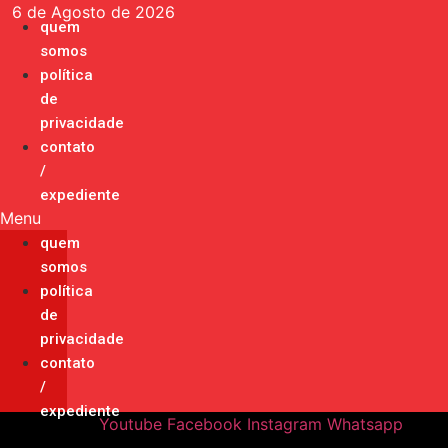
Ir
6 de Agosto de 2026
quem
para
somos
o
política
conteúdo
de
privacidade
contato
/
expediente
Menu
quem
somos
política
de
privacidade
contato
/
expediente
Youtube
Facebook
Instagram
Whatsapp