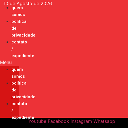
Ir
10 de Agosto de 2026
quem
para
somos
o
política
conteúdo
de
privacidade
contato
/
expediente
Menu
quem
somos
política
de
privacidade
contato
/
expediente
Youtube
Facebook
Instagram
Whatsapp